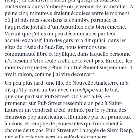
chaleureux dans l’auberge où je venais de m’installer. À
peine cinq minutes s’étaient écoulées entre le moment
où j’ai mis mes sacs dans la chambre partagée et
l’approche joviale d’un Australien déjà bien éméché.
Voyant que j’étais un peu décontenancé par leur
accueil expansif, l’un des gars m’a dit qu’ici, dans les
gîtes de l’Asie du Sud-Est, nous formons une
communauté libre et idyllique, dans laquelle personne
n’a besoin d’être seule si elle ne le veut pas. En effet, les
mœurs auxquelles j’étais habitué étaient suspendues. Il
avait raison, comme j’ai vite découvert.
Un peu plus tard, une fille de Nouvelle Angleterre m’a
dit qu’il y avait un bar avec un
halfpipe
sur le toit,
quelque part sur Pub Street. On y est allés. Se
promener sur Pub Street ressemble un peu à Saint-
Laurent un vendredi d’été, animée par le rythme des
chansons pop américaines, illuminée par les panneaux
à néons, et remplie de jeunes filles qui trébuchent à
chaque deux pas. Pub Street est l’apogée de Siem Reap,
une ville orientée vers les soifs des étrangers.