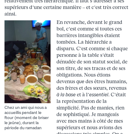
relativement très hiérarchique. Il faut s’adresser à ses
supérieurs d’une certaine manière – et c’est très correct
ainsi.
En revanche, devant le grand
bol, c’est comme si toutes ces
barrières intangibles étaient
tombées. La hiérarchie a
disparu. C’est comme si chaque
personne à la table s’était
dénudée de son statut social, de
son titre, de ses tracas et de ses
obligations. Nous étions
devenus
que
des êtres humains,
des frères et des sœurs, revenus
à la base
et à l’
essentiel
. C’était
la représentation de la
simplicité. Pas de manies, rien
Chez un ami qui nous a
accueillis pendant le
de sophistiqué. Je mangeais
ftour (moment de briser
avec mes mains à côté de mes
le jeûne), durant la
supérieurs et nous avions des
période du ramadan
discussions très simples. On a