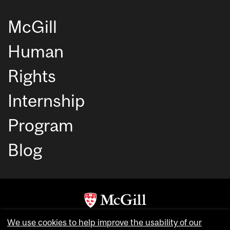
McGill
Human
Rights
Internship
Program
Blog
Copyright © McGill University. All rights reserved.
We use cookies to help improve the usability of our