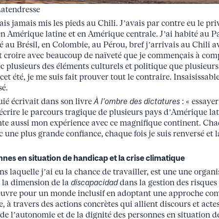
Latendresse
vais jamais mis les pieds au Chili. J’avais par contre eu le pr
 en Amérique latine et en Amérique centrale. J’ai habité au 
é au Brésil, en Colombie, au Pérou, bref j’arrivais au Chili a
it croire avec beaucoup de naïveté que je commençais à co
ec plusieurs des éléments culturels et politique que plusieu
cet été, je me suis fait prouver tout le contraire. Insaisissab
sé.
é écrivait dans son livre
À l’ombre des dictatures
: « essayer
écrire le parcours tragique de plusieurs pays d’Amérique lati
nte aussi mon expérience avec ce magnifique continent. Chaq
c une plus grande confiance, chaque fois je suis renversé et l
nes en situation de handicap et la crise climatique
 laquelle j’ai eu la chance de travailler, est une une organi
e la dimension de la
discapacidad
dans la gestion des risques
œuvre pour un monde inclusif en adoptant une approche c
, à travers des actions concrètes qui allient discours et act
, de l’autonomie et de la dignité des personnes en situation 