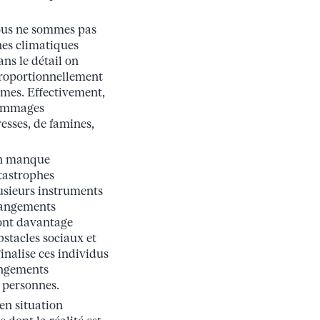
nous ne sommes pas
hes climatiques
ns le détail on
proportionnellement
êmes. Effectivement,
 dommages
esses, de famines,
’un manque
tastrophes
lusieurs instruments
hangements
sont davantage
stacles sociaux et
nalise ces individus
hangements
s personnes.
 en situation