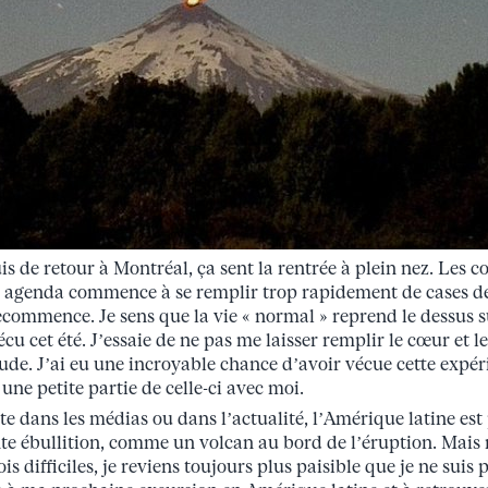
is de retour à Montréal, ça sent la rentrée à plein nez. Les
 agenda commence à se remplir trop rapidement de cases de
recommence. Je sens que la vie « normal » reprend le dessus s
écu cet été. J’essaie de ne pas me laisser remplir le cœur et l
ude. J’ai eu une incroyable chance d’avoir vécue cette expéri
une petite partie de celle-ci avec moi.
e dans les médias ou dans l’actualité, l’Amérique latine e
te ébullition, comme un volcan au bord de l’éruption. Mais
is difficiles, je reviens toujours plus paisible que je ne suis 