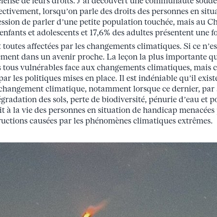
éfense de leurs droits. J’ai découvert une communauté soudée
ectivement, lorsqu’on parle des droits des personnes en situ
ession de parler d’une petite population touchée, mais au Chi
enfants et adolescents et 17,6% des adultes présentent une 
outes affectées par les changements climatiques. Si ce n’est
ément dans un avenir proche. La leçon la plus importante que
 tous vulnérables face aux changements climatiques, mais c
ar les politiques mises en place. Il est indéniable qu’il exist
 changement climatique, notamment lorsque ce dernier, par
dégradation des sols, perte de biodiversité, pénurie d’eau et
oit à la vie des personnes en situation de handicap menacée
structions causées par les phénomènes climatiques extrêmes.