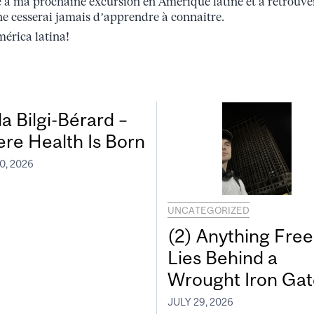
te à ma prochaine excursion en Amérique latine et à retrouve
e cesserai jamais d’apprendre à connaitre.
érica latina!
a Bilgi-Bérard –
re Health Is Born
0, 2026
UNCATEGORIZED
(2) Anything Free
Lies Behind a
Wrought Iron Gat
JULY 29, 2026