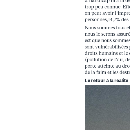
d’handicap ni à la d
trop peu connue. Eff
on peut avoir l’impr
personnes,14,7% des 
Nous sommes tous et t
nous le serons assur
est que nous sommes
sont vulnérabilisées p
droits humains et le
(pollution de l’air, 
porte atteinte au dr
de la faim et les de
Le retour à la réalité