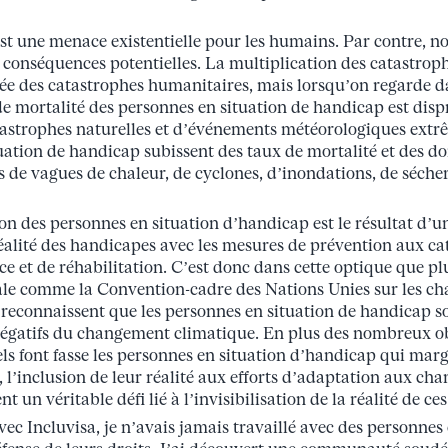
est une menace existentielle pour les humains. Par contre, 
s conséquences potentielles. La multiplication des catastrop
e des catastrophes humanitaires, mais lorsqu’on regarde da
de mortalité des personnes en situation de handicap est dis
atastrophes naturelles et d’événements météorologiques extr
uation de handicap subissent des taux de mortalité et des
s de vagues de chaleur, de cyclones, d’inondations, de sécher
ion des personnes en situation d’handicap est le résultat d
éalité des handicapes avec les mesures de prévention aux ca
ce et de réhabilitation. C’est donc dans cette optique que p
nale comme la Convention-cadre des Nations Unies sur les c
 reconnaissent que les personnes en situation de handicap 
négatifs du changement climatique. En plus des nombreux ob
 font fasse les personnes en situation d’handicap qui margi
é, l’inclusion de leur réalité aux efforts d’adaptation aux c
 un véritable défi lié à l’invisibilisation de la réalité de ce
vec Incluvisa, je n’avais jamais travaillé avec des personnes