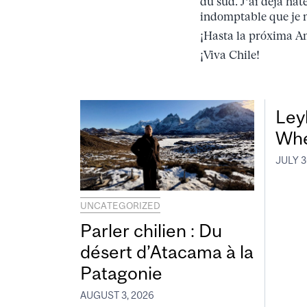
du sud. J’ai déjà hâ
indomptable que je n
¡Hasta la próxima Am
¡Viva Chile!
Leyl
Whe
JULY 3
UNCATEGORIZED
Parler chilien : Du
désert d’Atacama à la
Patagonie
AUGUST 3, 2026