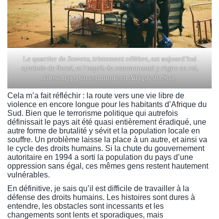
Le quartier de Soweto, tristement célèbre, est aujourd’hui
symbole de fierté, et l’esprit de communauté y règne en roi,
chose trop peu commune en Afrique du Sud.
Cela m’a fait réfléchir : la route vers une vie libre de
violence en encore longue pour les habitants d’Afrique du
Sud. Bien que le terrorisme politique qui autrefois
définissait le pays ait été quasi entièrement éradiqué, une
autre forme de brutalité y sévit et la population locale en
souffre. Un problème laisse la place à un autre, et ainsi va
le cycle des droits humains. Si la chute du gouvernement
autoritaire en 1994 a sorti la population du pays d’une
oppression sans égal, ces mêmes gens restent hautement
vulnérables.
En définitive, je sais qu’il est difficile de travailler à la
défense des droits humains. Les histoires sont dures à
entendre, les obstacles sont incessants et les
changements sont lents et sporadiques, mais