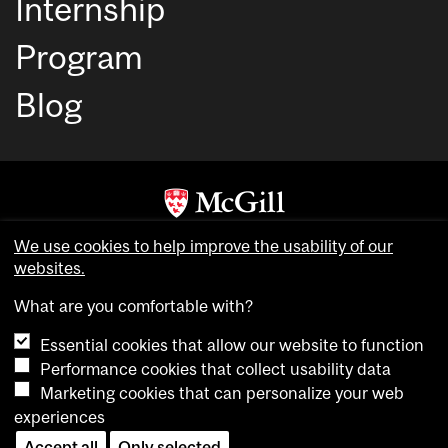
Internship
Program
Blog
Copyright © McGill University. All rights reserved.
We use cookies to help improve the usability of our
Accessibility
websites.
Privacy notice
What are you comfortable with?
Cookie notice
Essential cookies that allow our website to function
Cookie settings
Performance cookies that collect usability data
Marketing cookies that can personalize your web
experiences
login
Accept all
Only selected