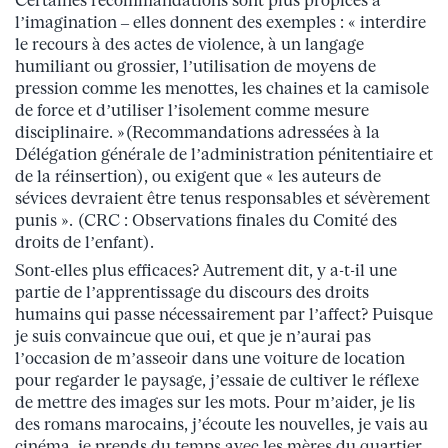
Certaines recommandations sont plus propices à
l’imagination – elles donnent des exemples : « interdire
le recours à des actes de violence, à un langage
humiliant ou grossier, l’utilisation de moyens de
pression comme les menottes, les chaines et la camisole
de force et d’utiliser l’isolement comme mesure
disciplinaire. »(Recommandations adressées à la
Délégation générale de l’administration pénitentiaire et
de la réinsertion), ou exigent que « les auteurs de
sévices devraient être tenus responsables et sévèrement
punis ». (CRC : Observations finales du Comité des
droits de l’enfant).
Sont-elles plus efficaces? Autrement dit, y a-t-il une
partie de l’apprentissage du discours des droits
humains qui passe nécessairement par l’affect? Puisque
je suis convaincue que oui, et que je n’aurai pas
l’occasion de m’asseoir dans une voiture de location
pour regarder le paysage, j’essaie de cultiver le réflexe
de mettre des images sur les mots. Pour m’aider, je lis
des romans marocains, j’écoute les nouvelles, je vais au
cinéma, je prends du temps avec les mères du quartier,