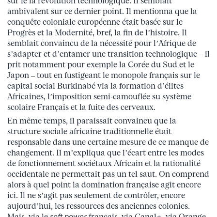
sur le la révolution technologique. Il semblait
ambivalent sur ce dernier point. Il mentionna que la
conquête coloniale européenne était basée sur le
Progrès et la Modernité, bref, la fin de l’histoire. Il
semblait convaincu de la nécessité pour l’Afrique de
s’adapter et d’entamer une transition technologique – il
prit notamment pour exemple la Corée du Sud et le
Japon – tout en fustigeant le monopole français sur le
capital social Burkinabé via la formation d’élites
Africaines, l’imposition semi-camouflée su système
scolaire Français et la fuite des cerveaux.
En même temps, il paraissait convaincu que la
structure sociale africaine traditionnelle était
responsable dans une certaine mesure de ce manque de
changement. Il m’expliqua que l’écart entre les modes
de fonctionnement sociétaux Africain et la rationalité
occidentale ne permettait pas un tel saut. On comprend
alors à quel point la domination française agit encore
ici. Il ne s’agit pas seulement de contrôler, encore
aujourd’hui, les ressources des anciennes colonies.
Mais, via le
soft power
français, via Canal+, via Orange,