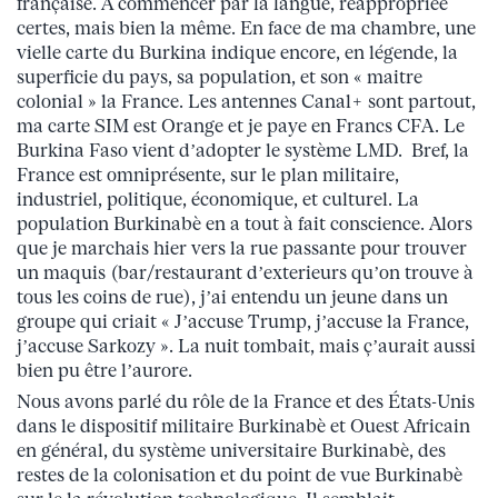
française. À commencer par la langue, réappropriée
certes, mais bien la même. En face de ma chambre, une
vielle carte du Burkina indique encore, en légende, la
superficie du pays, sa population, et son « maitre
colonial » la France. Les antennes Canal+ sont partout,
ma carte SIM est Orange et je paye en Francs CFA. Le
Burkina Faso vient d’adopter le système LMD. Bref, la
France est omniprésente, sur le plan militaire,
industriel, politique, économique, et culturel. La
population Burkinabè en a tout à fait conscience. Alors
que je marchais hier vers la rue passante pour trouver
un maquis (bar/restaurant d’exterieurs qu’on trouve à
tous les coins de rue), j’ai entendu un jeune dans un
groupe qui criait « J’accuse Trump, j’accuse la France,
j’accuse Sarkozy ». La nuit tombait, mais ç’aurait aussi
bien pu être l’aurore.
Nous avons parlé du rôle de la France et des États-Unis
dans le dispositif militaire Burkinabè et Ouest Africain
en général, du système universitaire Burkinabè, des
restes de la colonisation et du point de vue Burkinabè