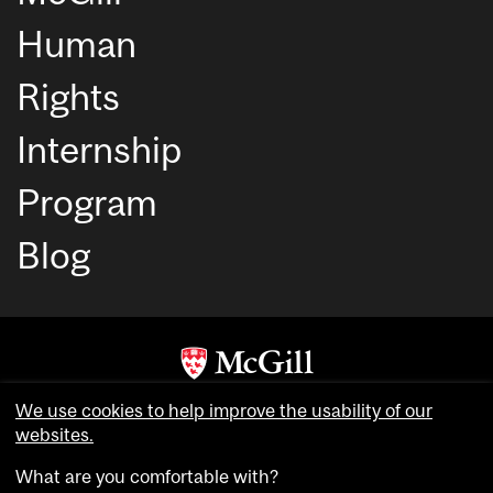
Human
Rights
Internship
Program
Blog
Copyright © McGill University. All rights reserved.
We use cookies to help improve the usability of our
Accessibility
websites.
Privacy notice
What are you comfortable with?