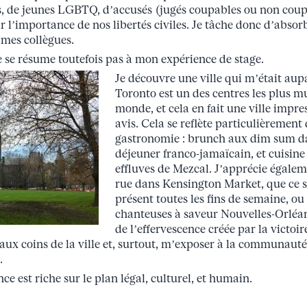
s, de jeunes LGBTQ, d’accusés (jugés coupables ou non cou
ir l’importance de nos libertés civiles. Je tâche donc d’absor
 mes collègues.
 se résume toutefois pas à mon expérience de stage.
Je découvre une ville qui m’était aup
Toronto est un des centres les plus mu
monde, et cela en fait une ville impr
avis. Cela se reflète particulièrement
gastronomie : brunch aux dim sum 
déjeuner franco-jamaïcain, et cuisin
effluves de Mezcal. J’apprécie égale
rue dans Kensington Market, que ce so
présent toutes les fins de semaine, o
chanteuses à saveur Nouvelles-Orléan
de l’effervescence créée par la victoi
eaux coins de la ville et, surtout, m’exposer à la communaut
.
e est riche sur le plan légal, culturel, et humain.