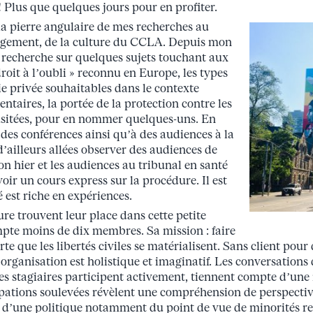
 Plus que quelques jours pour en profiter.
la pierre angulaire de mes recherches au
argement, de la culture du CCLA. Depuis mon
 la recherche sur quelques sujets touchant aux
« droit à l’oubli » reconnu en Europe, les types
ie privée souhaitables dans le contexte
ntaires, la portée de la protection contre les
nusitées, pour en nommer quelques-uns. En
 à des conférences ainsi qu’à des audiences à la
ailleurs allées observer des audiences de
on hier et les audiences au tribunal en santé
oir un cours express sur la procédure. Il est
é est riche en expériences.
re trouvent leur place dans cette petite
pte moins de dix membres. Sa mission : faire
rte que les libertés civiles se matérialisent. Sans client pour 
 l’organisation est holistique et imaginatif. Les conversations
es stagiaires participent activement, tiennent compte d’une
upations soulevées révèlent une compréhension de perspectiv
 d’une politique notamment du point de vue de minorités rel