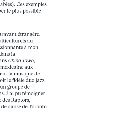
pables). Ces exemples
ber le plus possible
aravant étrangère.
lticulturels au
essionnante à mon
 dans la
dans
China Town
,
e mexicaine aux
ment la musique de
it le fidèle duo jazz
u un groupe de
s. J’ai pu témoigner
re des Raptors,
é de danse de Toronto